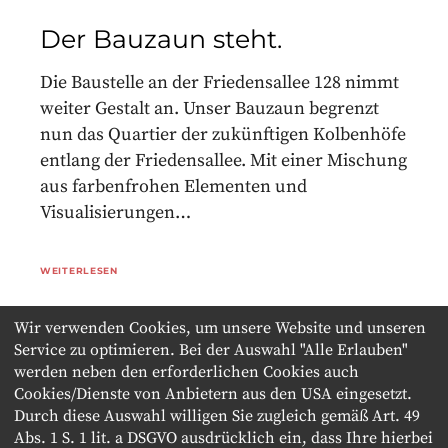
Der Bauzaun steht.
Die Baustelle an der Friedensallee 128 nimmt
weiter Gestalt an. Unser Bauzaun begrenzt
nun das Quartier der zukünftigen Kolbenhöfe
entlang der Friedensallee. Mit einer Mischung
aus farbenfrohen Elementen und
Visualisierungen…
WEITERLESEN
Wir verwenden Cookies, um unsere Website und unseren
Service zu optimieren. Bei der Auswahl "Alle Erlauben"
werden neben den erforderlichen Cookies auch
1
2
3
4
Cookies/Dienste von Anbietern aus den USA eingesetzt.
Durch diese Auswahl willigen Sie zugleich gemäß Art. 49
Abs. 1 S. 1 lit. a DSGVO ausdrücklich ein, dass Ihre hierbei