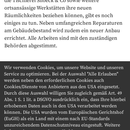
die Tischlerei Snoeck & Co sowie weitere
ortsansässige Werkstätten ihre neuen
Räumlichkeiten beziehen können, gibt es noch
einiges zu tun. Neben umfangreichen Reparaturen
am Gebäudebestand wird zudem ein neuer Anbau
errichtet. Alle Arbeiten sind mit den zuständigen
Behörden abgestimmt.
Wir verwenden Cookies, um unsere Website und unseren
Service zu optimieren. Bei der Auswahl "Alle Erlauben"
werden neben den erforderlichen Cookies auch
Cookies/Dienste von Anbietern aus den USA eingesetzt.
E-MAIL
Durch diese Auswahl willigen Sie zugleich gemäß Art. 49
FACEBOOK
Abs. 1 S. 1 lit. a DSGVO ausdrücklich ein, dass Ihre hierbei
X
erhobenen Daten auch in den USA verarbeitet werden
können. Die USA wurden vom Europäischen Gerichtshof
(EuGH) als ein Land mit einem nach EU-Standards
COPYRIGHT © 2019 KOLBENHÖFE GMBH & CO. KG
unzureichendem Datenschutzniveau eingestuft. Weitere