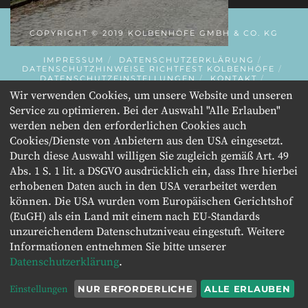
COPYRIGHT © 2019 KOLBENHÖFE GMBH & CO. KG
IMPRESSUM
DATENSCHUTZERKLÄRUNG
DATENSCHUTZHINWEISE RICHTFEST KOLBENHÖFE
DATENSCHUTZEINSTELLUNGEN
KONTAKT
INITIATOR
Wir verwenden Cookies, um unsere Website und unseren
Service zu optimieren. Bei der Auswahl "Alle Erlauben"
werden neben den erforderlichen Cookies auch
Cookies/Dienste von Anbietern aus den USA eingesetzt.
Durch diese Auswahl willigen Sie zugleich gemäß Art. 49
Abs. 1 S. 1 lit. a DSGVO ausdrücklich ein, dass Ihre hierbei
erhobenen Daten auch in den USA verarbeitet werden
können. Die USA wurden vom Europäischen Gerichtshof
(EuGH) als ein Land mit einem nach EU-Standards
unzureichendem Datenschutzniveau eingestuft. Weitere
Informationen entnehmen Sie bitte unserer
Datenschutzerklärung
.
Einstellungen
NUR ERFORDERLICHE
ALLE ERLAUBEN