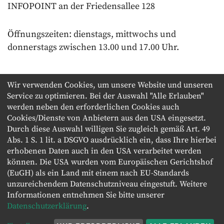
INFOPOINT an der Friedensallee 128
Öffnungszeiten: dienstags, mittwochs und
donnerstags zwischen 13.00 und 17.00 Uhr.
Wir verwenden Cookies, um unsere Website und unseren
Service zu optimieren. Bei der Auswahl "Alle Erlauben"
werden neben den erforderlichen Cookies auch
Cookies/Dienste von Anbietern aus den USA eingesetzt.
E-MAIL
Durch diese Auswahl willigen Sie zugleich gemäß Art. 49
FACEBOOK
Abs. 1 S. 1 lit. a DSGVO ausdrücklich ein, dass Ihre hierbei
X
erhobenen Daten auch in den USA verarbeitet werden
können. Die USA wurden vom Europäischen Gerichtshof
(EuGH) als ein Land mit einem nach EU-Standards
COPYRIGHT © 2019 KOLBENHÖFE GMBH & CO. KG
unzureichendem Datenschutzniveau eingestuft. Weitere
Informationen entnehmen Sie bitte unserer
IMPRESSUM
DATENSCHUTZERKLÄRUNG
Datenschutzerklärung
.
DATENSCHUTZHINWEISE RICHTFEST KOLBENHÖFE
DATENSCHUTZEINSTELLUNGEN
KONTAKT
INITIATOR