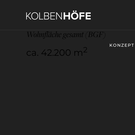
Wohnfläche gesamt (BGF)
KONZEPT
2
ca. 42.200 m