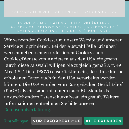
COPYRIGHT © 2019 KOLBENHÖFE GMBH & CO. KG
IMPRESSUM
DATENSCHUTZERKLÄRUNG
DATENSCHUTZHINWEISE RICHTFEST KOLBENHÖFE
DATENSCHUTZEINSTELLUNGEN
KONTAKT
INITIATOR
Wir verwenden Cookies, um unsere Website und unseren
Service zu optimieren. Bei der Auswahl "Alle Erlauben"
werden neben den erforderlichen Cookies auch
Cookies/Dienste von Anbietern aus den USA eingesetzt.
Durch diese Auswahl willigen Sie zugleich gemäß Art. 49
Abs. 1 S. 1 lit. a DSGVO ausdrücklich ein, dass Ihre hierbei
erhobenen Daten auch in den USA verarbeitet werden
können. Die USA wurden vom Europäischen Gerichtshof
(EuGH) als ein Land mit einem nach EU-Standards
unzureichendem Datenschutzniveau eingestuft. Weitere
Informationen entnehmen Sie bitte unserer
Datenschutzerklärung
.
Einstellungen
NUR ERFORDERLICHE
ALLE ERLAUBEN