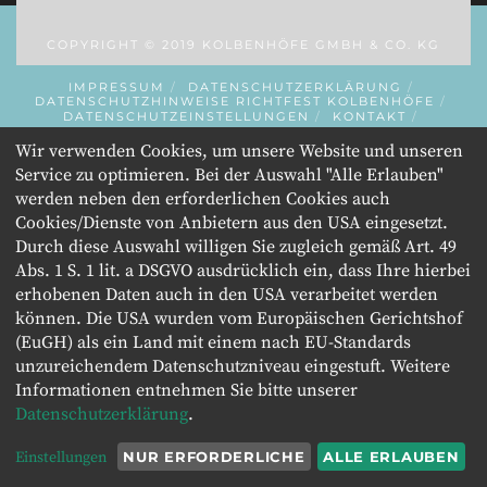
COPYRIGHT © 2019 KOLBENHÖFE GMBH & CO. KG
IMPRESSUM
DATENSCHUTZERKLÄRUNG
DATENSCHUTZHINWEISE RICHTFEST KOLBENHÖFE
DATENSCHUTZEINSTELLUNGEN
KONTAKT
INITIATOR
Wir verwenden Cookies, um unsere Website und unseren
Service zu optimieren. Bei der Auswahl "Alle Erlauben"
werden neben den erforderlichen Cookies auch
Cookies/Dienste von Anbietern aus den USA eingesetzt.
Durch diese Auswahl willigen Sie zugleich gemäß Art. 49
Abs. 1 S. 1 lit. a DSGVO ausdrücklich ein, dass Ihre hierbei
erhobenen Daten auch in den USA verarbeitet werden
können. Die USA wurden vom Europäischen Gerichtshof
(EuGH) als ein Land mit einem nach EU-Standards
unzureichendem Datenschutzniveau eingestuft. Weitere
Informationen entnehmen Sie bitte unserer
Datenschutzerklärung
.
Einstellungen
NUR ERFORDERLICHE
ALLE ERLAUBEN