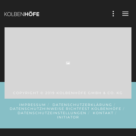
COPYRIGHT © 2019 KOLBENHÖFE GMBH & CO. KG
IMPRESSUM
DATENSCHUTZERKLÄRUNG
DATENSCHUTZHINWEISE RICHTFEST KOLBENHÖFE
DATENSCHUTZEINSTELLUNGEN
KONTAKT
INITIATOR