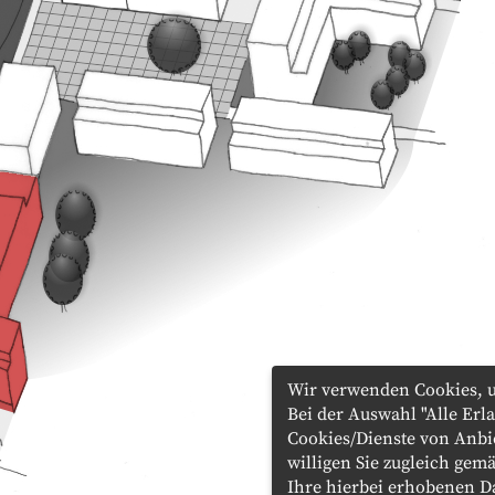
Wir verwenden Cookies, u
Bei der Auswahl "Alle Er
Cookies/Dienste von Anbi
willigen Sie zugleich gemä
Ihre hierbei erhobenen D