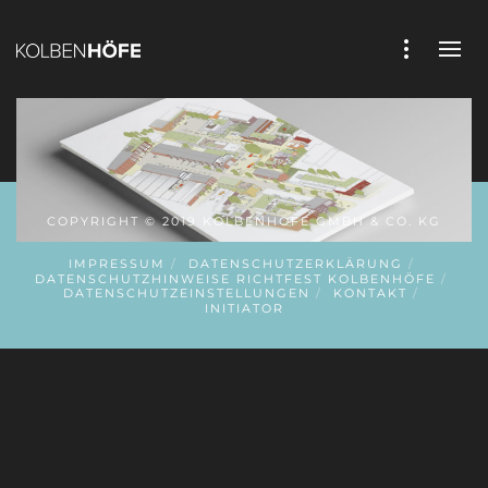
COPYRIGHT © 2019 KOLBENHÖFE GMBH & CO. KG
IMPRESSUM
DATENSCHUTZERKLÄRUNG
DATENSCHUTZHINWEISE RICHTFEST KOLBENHÖFE
DATENSCHUTZEINSTELLUNGEN
KONTAKT
INITIATOR