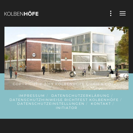
COPYRIGHT © 2019 KOLBENHÖFE GMBH & CO. KG
IMPRESSUM
DATENSCHUTZERKLÄRUNG
DATENSCHUTZHINWEISE RICHTFEST KOLBENHÖFE
DATENSCHUTZEINSTELLUNGEN
KONTAKT
INITIATOR