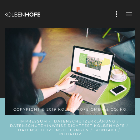
COPYRIGHT © 2019 KOLBENHÖFE GMBH & CO. KG
IMPRESSUM
DATENSCHUTZERKLÄRUNG
DATENSCHUTZHINWEISE RICHTFEST KOLBENHÖFE
DATENSCHUTZEINSTELLUNGEN
KONTAKT
INITIATOR